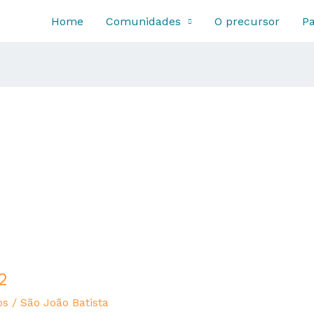
Home
Comunidades
O precursor
Pa
2
os
/
São João Batista