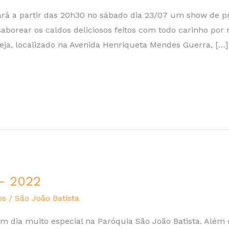
zará a partir das 20h30 no sábado dia 23/07 um show de pr
borear os caldos deliciosos feitos com todo carinho por 
reja, localizado na Avenida Henriqueta Mendes Guerra, […]
 – 2022
os
/
São João Batista
um dia muito especial na Paróquia São João Batista. Além