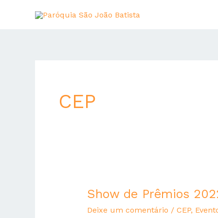
Ir
para
o
conteúdo
CEP
Show de Prêmios 202
Show
de
Deixe um comentário
/
CEP
,
Event