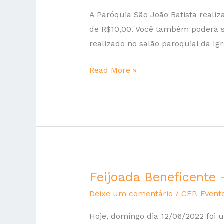
Prêmios
A Paróquia São João Batista reali
2022
de R$10,00. Você também poderá sa
realizado no salão paroquial da Ig
Read More »
Feijoada Beneficente
Feijoada
Beneficente
Deixe um comentário
/
CEP
,
Event
–
Hoje, domingo dia 12/06/2022 foi 
2022