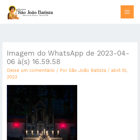
Ir
para
o
conteúdo
Imagem do WhatsApp de 2023-04-
06 à(s) 16.59.58
Deixe um comentário
/ Por
São João Batista
/
abril 10,
2023