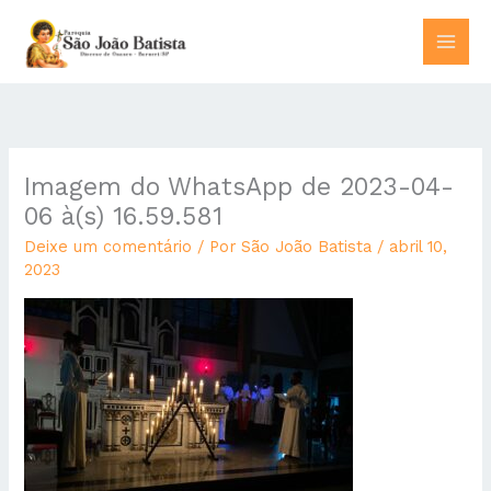
Ir
para
o
conteúdo
Imagem do WhatsApp de 2023-04-
06 à(s) 16.59.581
Deixe um comentário
/ Por
São João Batista
/
abril 10,
2023