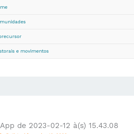
ome
munidades
precursor
storais e movimentos
pp de 2023-02-12 à(s) 15.43.08