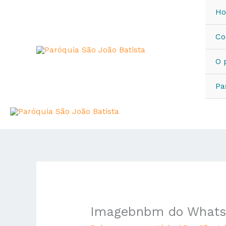
Ir
H
para
o
Co
conteúdo
O 
Pa
Imagebnbm do WhatsA