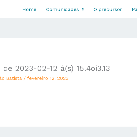
Home
Comunidades
O precursor
Pa
e 2023-02-12 à(s) 15.4oi3.13
ão Batista
/
fevereiro 12, 2023