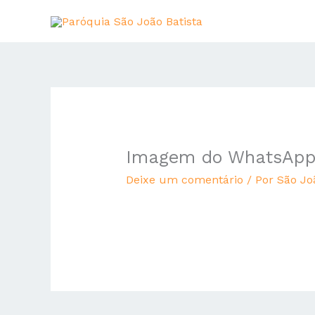
Ir
para
o
conteúdo
Imagem do WhatsApp d
Deixe um comentário
/ Por
São Jo