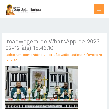
Ir
para
o
conteúdo
Imaqwqgem do WhatsApp de 2023-
02-12 à(s) 15.43.10
Deixe um comentário
/ Por
São João Batista
/
fevereiro
12, 2023