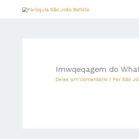
Ir
para
o
conteúdo
Imwqeqagem do WhatsA
Deixe um comentário
/ Por
São Jo